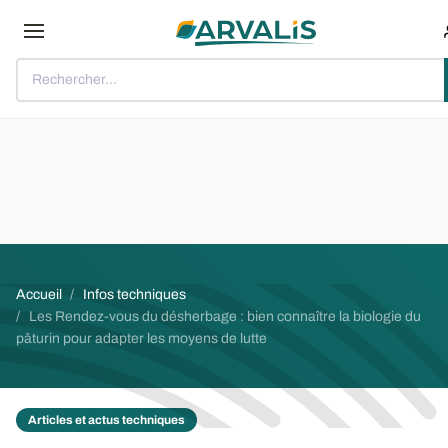
Aller au contenu principal
Rechercher...
Fil d'Ariane
Accueil
Infos techniques
Les Rendez-vous du désherbage : bien connaître la biologie du
pâturin pour adapter les moyens de lutte
Articles et actus techniques