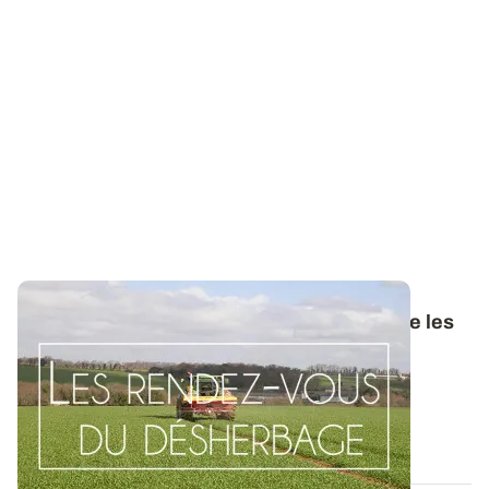
Brome, ray-grass, vulpin - Bien reconnaître les
graminées au stade plantule
Il est important de bien distinguer les graminées
automnales au stade plantule afin de...
12 SEPT. 2019