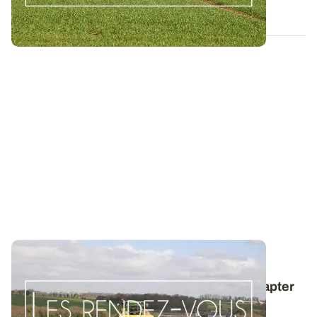
22 SEPT. 2015
Les Rendez-vous du désherbage : bien
connaître la biologie du ray-grass pour adapter
les moyens de lutte