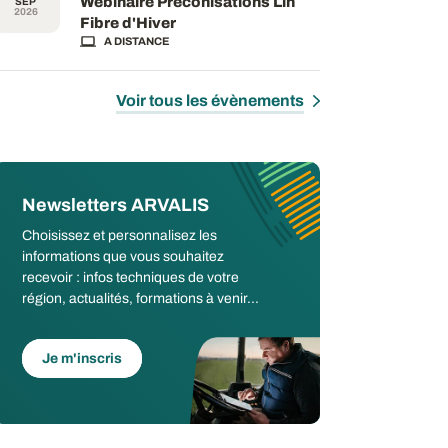
Webinaire Préconisations Lin
SEP
2026
Fibre d'Hiver
A DISTANCE
Voir tous les évènements
Newsletters ARVALIS
Choisissez et personnalisez les
informations que vous souhaitez
recevoir : infos techniques de votre
région, actualités, formations à venir...
Je m'inscris