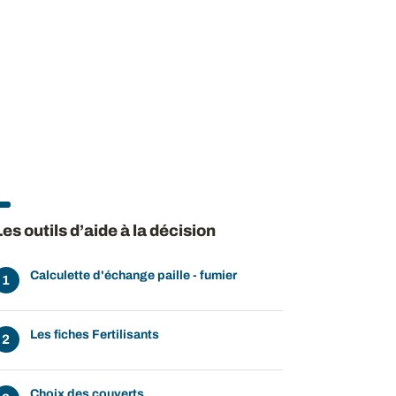
Les outils d’aide à la décision
Calculette d'échange paille - fumier
ow
 window
Les fiches Fertilisants
Choix des couverts