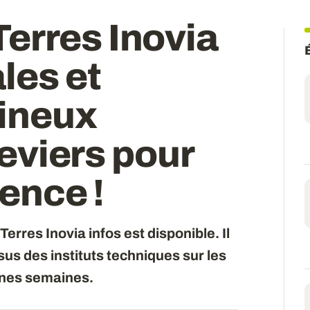
erres Inovia
les et
ineux
 leviers pour
érence
!
res Inovia infos est disponible. Il
s des instituts techniques sur les
ines semaines.