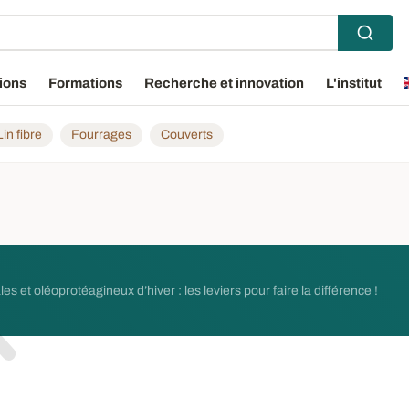
ions
Formations
Recherche et innovation
L'institut
Lin fibre
Fourrages
Couverts
 et oléoprotéagineux d’hiver : les leviers pour faire la différence !