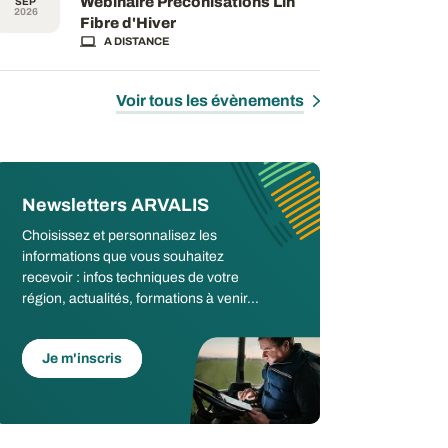
Webinaire Préconisations Lin
SEP
2026
Fibre d'Hiver
A DISTANCE
Voir tous les évènements
Newsletters ARVALIS
Choisissez et personnalisez les
informations que vous souhaitez
recevoir : infos techniques de votre
région, actualités, formations à venir...
Je m'inscris