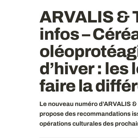
ARVALIS & T
infos –
Céréa
oléoprotéag
d’hiver
: les
faire la diff
Le nouveau numéro d’ARVALIS & Ter
propose des recommandations issu
opérations culturales des procha