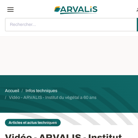
Aller au contenu principal
Rechercher...
Fil d'Ariane
Accueil
Infos techniques
Vidéo - ARVALIS - Institut du végétal a 60 ans
Articles et actus techniques
Vidéo - ARVALIS - Institut