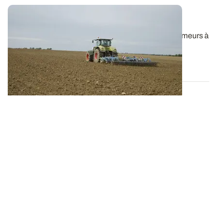
Faux-semis : choisir le bon outil
Herses de déchaumage, bêches roulantes, déchaumeurs à
disques indépendants, cultivateurs...
11 AOÛT 2025