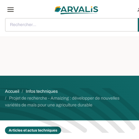
Aller au contenu principal
Rechercher...
Fil d'Ariane
Accueil
Infos techniques
Projet de recherche - Amaizing : développer de nouvelles
variétés de maïs pour une agriculture durable
Articles et actus techniques