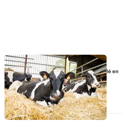
DÉFICIT FOURRAGER
Comment limiter l'utilisation de paille de blé en
litière ?
Les deux épisodes caniculaires ont contraint à
l’affouragement avant le début de l’été et...
02 JUILL. 2026