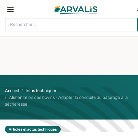
Aller au contenu principal
Rechercher...
Fil d'Ariane
Accueil
Infos techniques
Alimentation des bovins - Adapter la conduite du pâturage à la
sécheresse
Articles et actus techniques