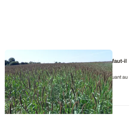
Moissons précoces et stocks fourragers : faut-il
en profiter pour cultiver une dérobée ?
La sécheresse se prolonge et l’inquiétude grandit quant au
potentiel de récolte espéré...
09 JUILL. 2026