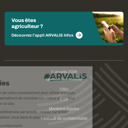
Vous êtes
agriculteur ?
Découvrez l'appli ARVALIS Infos
© Arvalis 2026
Choisissez
Gestion des cookies
vos cookies
CGU
Nous avons besoin de votre consentement pour utiliser quelques
cookies qui vous permettront de visionner nos vidéos et qui nous
CGV
aideront à améliorer ce site.
Mentions légales
Pour modifier vos préférences par la suite, cliquez sur le lien
'Préférences de cookies' situé dans le pied de page.
Politique de confidentialité
Lire la politique de confidentialité