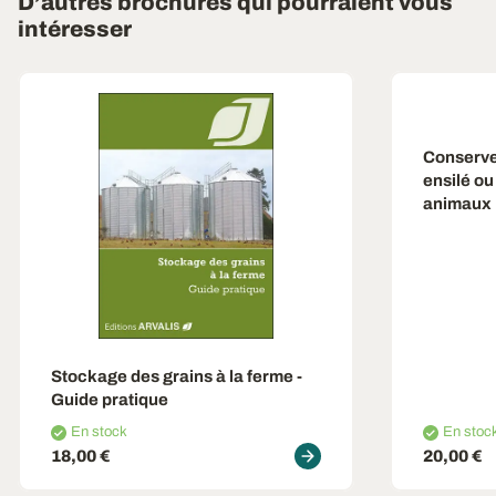
D’autres brochures qui pourraient vous
intéresser
Conserve
ensilé ou
animaux
Stockage des grains à la ferme -
Guide pratique
En stock
En stoc
18,00 €
20,00 €