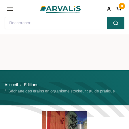
Aller au contenu principal
0
Rechercher...
Fil d'Ariane
Accueil
Éditions
Séchage des grains en organisme stockeur : guide pratique