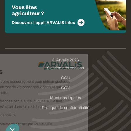
Vous êtes
agriculteur ?
Découvrez l'appli ARVALIS Infos
© Arvalis 2026
Choisissez
Gestion des cookies
vos cookies
CGU
Nous avons besoin de votre consentement pour utiliser quelques
cookies qui vous permettront de visionner nos vidéos et qui nous
CGV
aideront à améliorer ce site.
Mentions légales
Pour modifier vos préférences par la suite, cliquez sur le lien
'Préférences de cookies' situé dans le pied de page.
Politique de confidentialité
Lire la politique de confidentialité
Consentements certifiés par