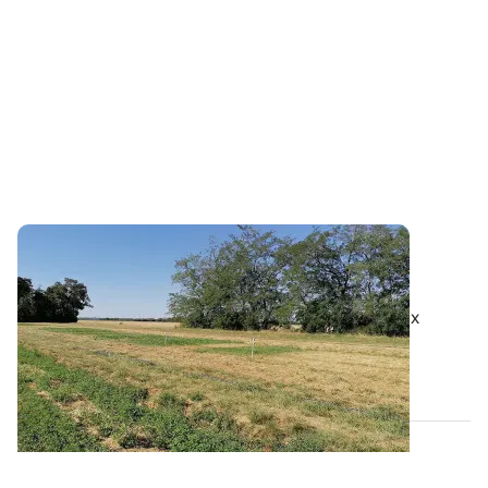
PROJET TERMINÉ
Faut-il irriguer les prairies et comment
?
Le climat des dernières années amène de nombreux
agriculteurs à s’interroger sur l...
03 NOV. 2022