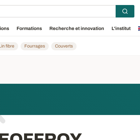
ions
Formations
Recherche et innovation
L'institut
Lin fibre
Fourrages
Couverts
GEOFFROY