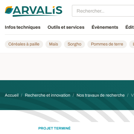
Aller au contenu principal
Infos techniques
Outils et services
Évènements
Édit
Céréales à paille
Maïs
Sorgho
Pommes de terre
Fil d'Ariane
Accueil
Recherche et innovation
Nos travaux de recherche
V
PROJET TERMINÉ