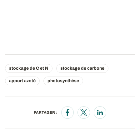
stockage de C et N
stockage de carbone
apport azoté
photosynthèse
PARTAGER :
Opens in a new window
Opens in a new window
Opens in a new wi