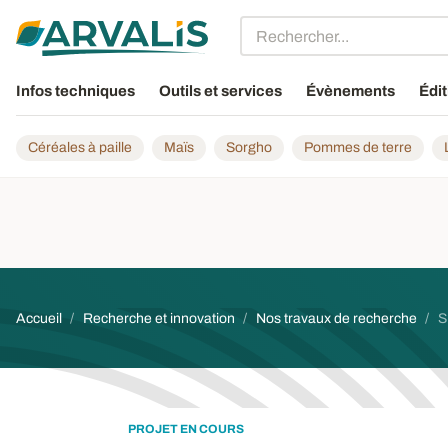
Aller au contenu principal
Infos techniques
Outils et services
Évènements
Édit
Céréales à paille
Maïs
Sorgho
Pommes de terre
Fil d'Ariane
Accueil
Recherche et innovation
Nos travaux de recherche
S
PROJET EN COURS