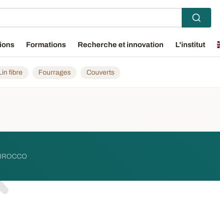
ions
Formations
Recherche et innovation
L'institut
Lin fibre
Fourrages
Couverts
IROCCO