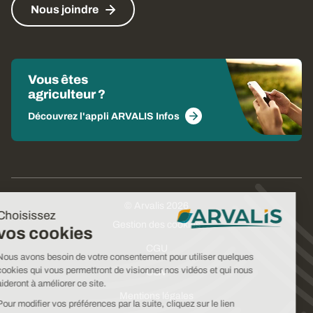
Nous joindre
Vous êtes
agriculteur ?
Découvrez l'appli ARVALIS Infos
© Arvalis 2026
Choisissez
Gestion des cookies
vos cookies
CGU
Nous avons besoin de votre consentement pour utiliser quelques
cookies qui vous permettront de visionner nos vidéos et qui nous
CGV
aideront à améliorer ce site.
Mentions légales
Pour modifier vos préférences par la suite, cliquez sur le lien