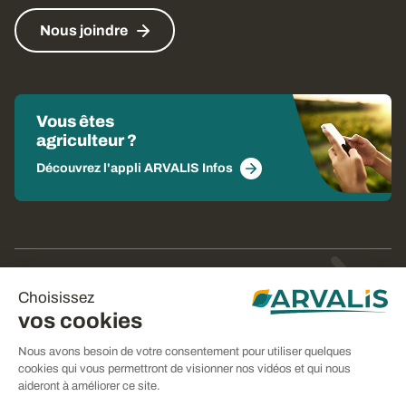
Nous joindre
Vous êtes
agriculteur ?
Découvrez l'appli ARVALIS Infos
© Arvalis 2026
Choisissez
Gestion des cookies
vos cookies
CGU
Nous avons besoin de votre consentement pour utiliser quelques
cookies qui vous permettront de visionner nos vidéos et qui nous
CGV
aideront à améliorer ce site.
Mentions légales