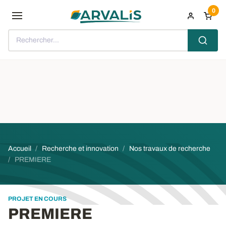
Aller au contenu principal
0
Rechercher...
Fil d'Ariane
Accueil
Recherche et innovation
Nos travaux de recherche
PREMIERE
PROJET EN COURS
PREMIERE