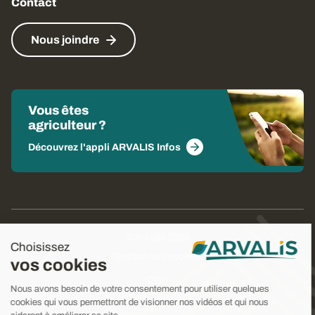
Contact
Nous joindre
Vous êtes
agriculteur ?
Découvrez l'appli ARVALIS Infos
© Arvalis 2026
Choisissez
Gestion des cookies
vos cookies
CGU
Nous avons besoin de votre consentement pour utiliser quelques
cookies qui vous permettront de visionner nos vidéos et qui nous
CGV