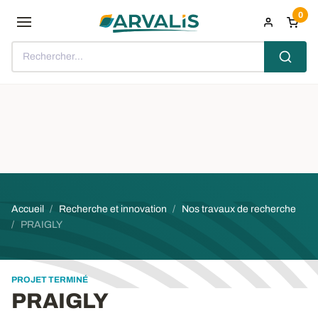
Aller au contenu principal
0
Rechercher...
Fil d'Ariane
Accueil
Recherche et innovation
Nos travaux de recherche
PRAIGLY
PROJET TERMINÉ
PRAIGLY