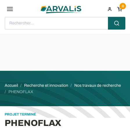
Aller au contenu principal
0
Rechercher...
Fil d'Ariane
Accueil
Recherche et innovation
Nos travaux de recherche
PHENOFLAX
PROJET TERMINÉ
PHENOFLAX