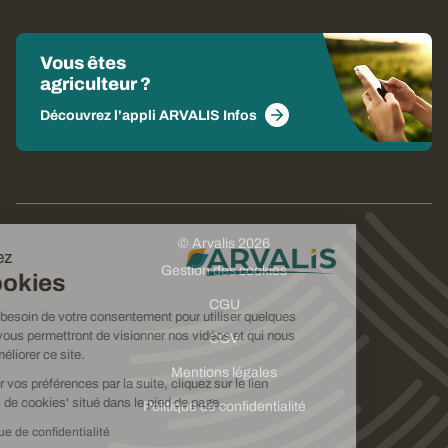
Vous êtes
agriculteur ?
Découvrez l'appli ARVALIS Infos
© Arvalis 2026
Choisissez
Gestion des cookies
vos cookies
CGU
Nous avons besoin de votre consentement pour utiliser quelques
cookies qui vous permettront de visionner nos vidéos et qui nous
CGV
aideront à améliorer ce site.
Mentions légales
Pour modifier vos préférences par la suite, cliquez sur le lien
'Préférences de cookies' situé dans le pied de page.
Politique de confidentialité
Lire la politique de confidentialité