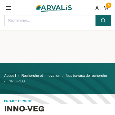
Aller au contenu principal
0
Rechercher...
Fil d'Ariane
Accueil
Recherche et innovation
Nos travaux de recherche
INNO-VEG
PROJET TERMINÉ
INNO-VEG