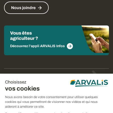
Nous joindre
Vous êtes
agriculteur ?
Découvrez l'appli ARVALIS Infos
© Arvalis 2026
Choisissez
Gestion des cookies
vos cookies
CGU
Nous avons besoin de votre consentement pour utiliser quelques
cookies qui vous permettront de visionner nos vidéos et qui nous
CGV
aideront à améliorer ce site.
Mentions légales