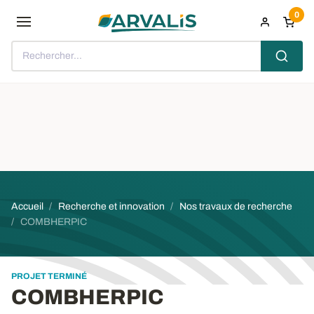
Aller au contenu principal
0
Rechercher...
Fil d'Ariane
Accueil
Recherche et innovation
Nos travaux de recherche
COMBHERPIC
PROJET TERMINÉ
COMBHERPIC