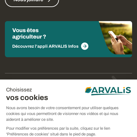
Vous êtes
agriculteur ?
Découvrez l'appli ARVALIS Infos
© Arvalis 2026
Choisissez
Gestion des cookies
vos cookies
CGU
Nous avons besoin de votre consentement pour utiliser quelques
cookies qui vous permettront de visionner nos vidéos et qui nous
CGV
aideront à améliorer ce site.
Mentions légales
Pour modifier vos préférences par la suite, cliquez sur le lien
'Préférences de cookies' situé dans le pied de page.
Politique de confidentialité