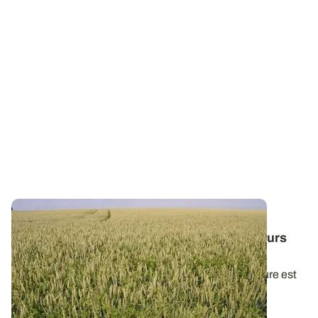
PROJET TERMINÉ
Simuler l’effet d’une combinaison de facteurs
sur le salissement
Combiner les leviers à l’échelle du système de culture est
nécessaire pour maîtriser les...
01 MARS 2023