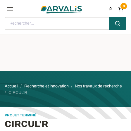
Aller au contenu principal
0
Rechercher...
Fil d'Ariane
Accueil
Recherche et innovation
Nos travaux de recherche
CIRCUL'R
PROJET TERMINÉ
CIRCUL'R