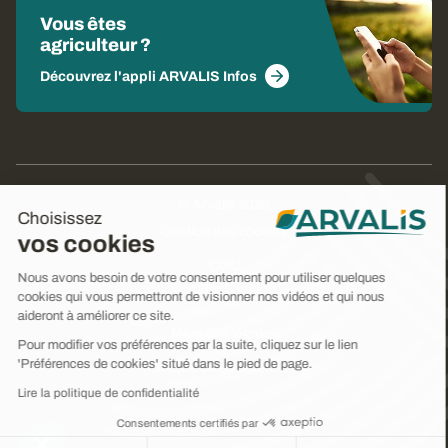
Vous êtes
agriculteur ?
Découvrez l'appli ARVALIS Infos
© Arvalis 2026
Choisissez
Gestion des cookies
vos cookies
CGU
Nous avons besoin de votre consentement pour utiliser quelques
cookies qui vous permettront de visionner nos vidéos et qui nous
CGV
aideront à améliorer ce site.
Mentions légales
Pour modifier vos préférences par la suite, cliquez sur le lien
'Préférences de cookies' situé dans le pied de page.
Politique de confidentialité
Lire la politique de confidentialité
Consentements certifiés par