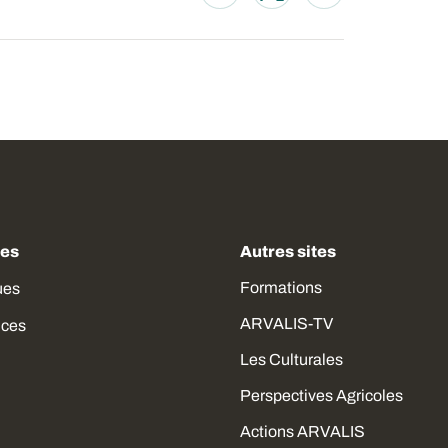
Opens in a new window
Opens in a new wind
Opens in a new
des
Autres sites
Formations
ues
ARVALIS-TV
ices
Les Culturales
Perspectives Agricoles
Actions ARVALIS