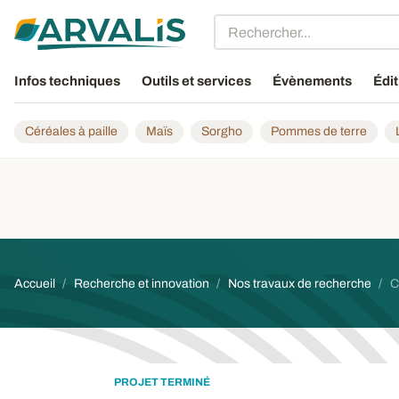
Aller au contenu principal
Infos techniques
Outils et services
Évènements
Édit
Céréales à paille
Maïs
Sorgho
Pommes de terre
Fil d'Ariane
Accueil
Recherche et innovation
Nos travaux de recherche
C
PROJET TERMINÉ