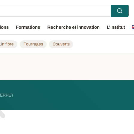
ions
Formations
Recherche et innovation
L'institut
Lin fibre
Fourrages
Couverts
ERPET