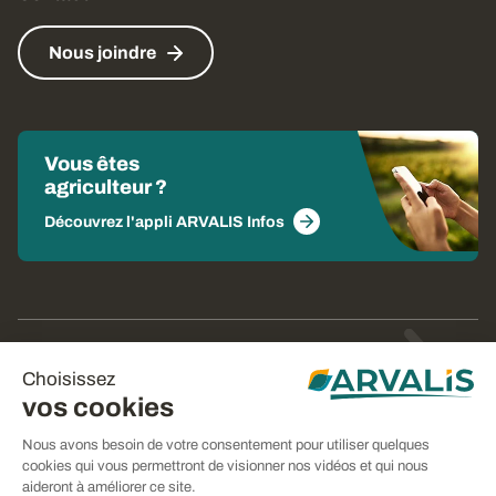
Nous joindre
Vous êtes
agriculteur ?
Découvrez l'appli ARVALIS Infos
© Arvalis 2026
Choisissez
Gestion des cookies
vos cookies
CGU
Nous avons besoin de votre consentement pour utiliser quelques
cookies qui vous permettront de visionner nos vidéos et qui nous
CGV
aideront à améliorer ce site.