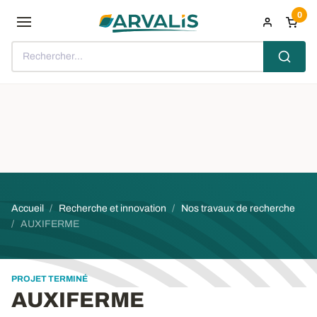
Aller au contenu principal
0
Rechercher...
Fil d'Ariane
Accueil
Recherche et innovation
Nos travaux de recherche
AUXIFERME
PROJET TERMINÉ
AUXIFERME