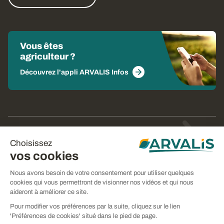
Vous êtes
agriculteur ?
Découvrez l'appli ARVALIS Infos
© Arvalis 2026
Choisissez
Gestion des cookies
vos cookies
CGU
Nous avons besoin de votre consentement pour utiliser quelques
cookies qui vous permettront de visionner nos vidéos et qui nous
CGV
aideront à améliorer ce site.
Mentions légales
Pour modifier vos préférences par la suite, cliquez sur le lien
'Préférences de cookies' situé dans le pied de page.
Politique de confidentialité