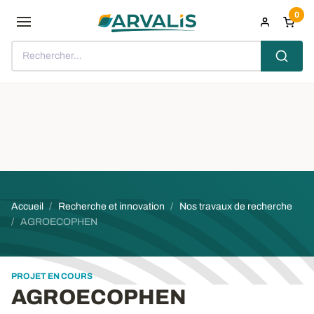
Aller au contenu principal
0
Rechercher...
Fil d'Ariane
Accueil
Recherche et innovation
Nos travaux de recherche
AGROECOPHEN
PROJET EN COURS
AGROECOPHEN