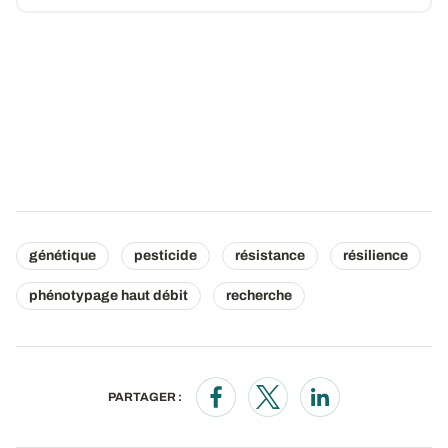
génétique
pesticide
résistance
résilience
phénotypage haut débit
recherche
PARTAGER :
Opens in a new window
Opens in a new window
Opens in a new wi