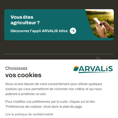
Vous êtes
agriculteur ?
Découvrez l'appli ARVALIS Infos
© Arvalis 2026
Choisissez
Gestion des cookies
vos cookies
CGU
Nous avons besoin de votre consentement pour utiliser quelques
cookies qui vous permettront de visionner nos vidéos et qui nous
CGV
aideront à améliorer ce site.
Mentions légales
Pour modifier vos préférences par la suite, cliquez sur le lien
'Préférences de cookies' situé dans le pied de page.
Politique de confidentialité
Lire la politique de confidentialité