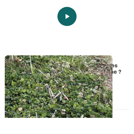
Vidéo - Les carnets de l’Expé de l’AREP
: les
plaques lysimétriques, comment ça marche
?
L’AREP (Association Régionale pour l’Etude des
Productions végétales) vous propose de...
10 OCT. 2019