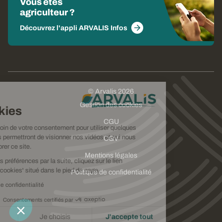
Vous êtes
agriculteur ?
Découvrez l'appli ARVALIS Infos
© Arvalis 2026
Choisissez
Gestion des cookies
vos cookies
CGU
Nous avons besoin de votre consentement pour utiliser quelques
cookies qui vous permettront de visionner nos vidéos et qui nous
CGV
aideront à améliorer ce site.
Mentions légales
Pour modifier vos préférences par la suite, cliquez sur le lien
'Préférences de cookies' situé dans le pied de page.
Politique de confidentialité
Lire la politique de confidentialité
Consentements certifiés par
Je refuse
Je choisis
J'accepte tout