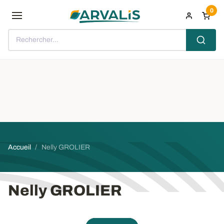
Aller au contenu principal
0
Rechercher...
Fil d'Ariane
Accueil
Nelly GROLIER
Nelly GROLIER