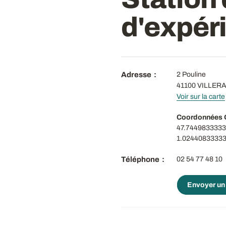
d'expéri
Adresse
2 Pouline
41100
VILLER
Voir sur la carte
Coordonnées
47.7449833333
1.0244083333
Téléphone
02 54 77 48 10
Envoyer un