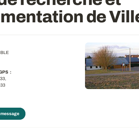
mentation de Vill
ABLE
 GPS
33,
333
 message