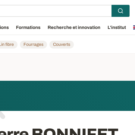
ions
Formations
Recherche et innovation
L'institut
Lin fibre
Fourrages
Couverts
ierre BONNIFET