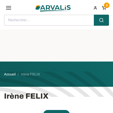
Aller au contenu principal
0
Rechercher...
Fil d'Ariane
Accueil
Irène FELIX
Irène FELIX