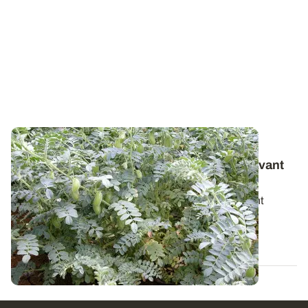
Systèmes de production - Cultures de
diversification
: les questions à se poser avant
de se lancer
Implanter une nouvelle culture dans son assolement
constitue aujourd’hui une option...
15 FÉVR. 2018