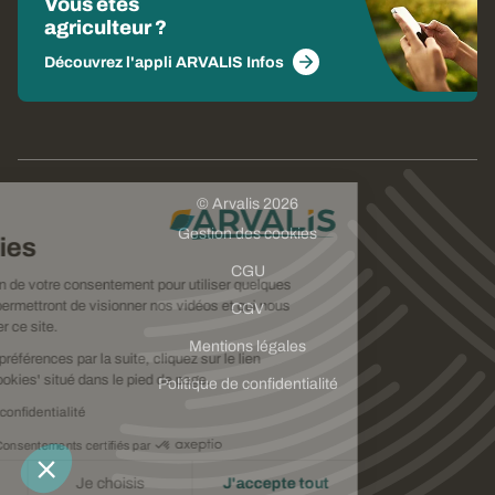
Vous êtes
agriculteur ?
Découvrez l'appli ARVALIS Infos
© Arvalis 2026
Choisissez
Gestion des cookies
vos cookies
CGU
Nous avons besoin de votre consentement pour utiliser quelques
cookies qui vous permettront de visionner nos vidéos et qui nous
CGV
aideront à améliorer ce site.
Mentions légales
Pour modifier vos préférences par la suite, cliquez sur le lien
'Préférences de cookies' situé dans le pied de page.
Politique de confidentialité
Lire la politique de confidentialité
Consentements certifiés par
Je refuse
Je choisis
J'accepte tout