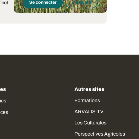
 cet
Se connecter
S'inscrire
des
Autres sites
Formations
ues
ARVALIS-TV
ices
Les Culturales
Perspectives Agricoles