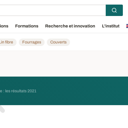
ions
Formations
Recherche et innovation
L'institut
Lin fibre
Fourrages
Couverts
e : les résultats 2021