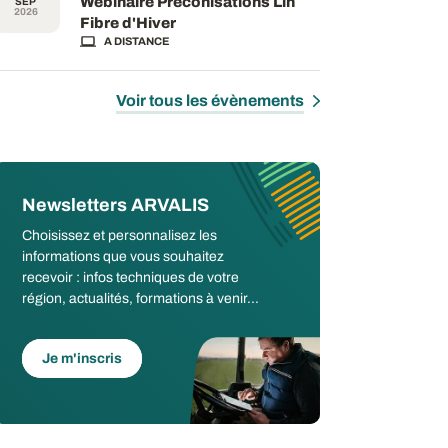
Webinaire Préconisations Lin
SEP
2026
Fibre d'Hiver
A DISTANCE
Voir tous les évènements
Newsletters ARVALIS
Choisissez et personnalisez les
informations que vous souhaitez
recevoir : infos techniques de votre
région, actualités, formations à venir...
Je m'inscris