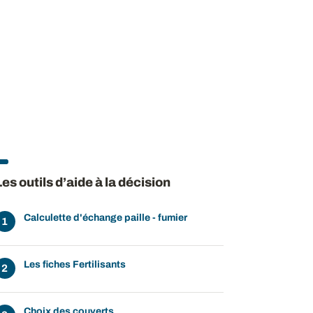
ow
 window
Les outils d’aide à la décision
Calculette d'échange paille - fumier
Les fiches Fertilisants
Choix des couverts