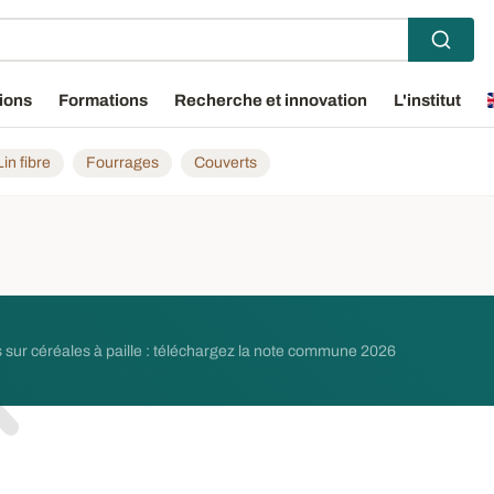
ions
Formations
Recherche et innovation
L'institut
Lin fibre
Fourrages
Couverts
 sur céréales à paille : téléchargez la note commune 2026