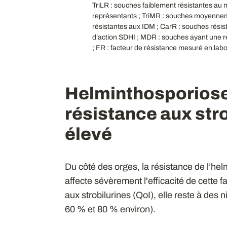
TriLR : souches faiblement résistantes au m
représentants ; TriMR : souches moyennem
résistantes aux IDM ; CarR : souches rési
d’action SDHI ; MDR : souches ayant une r
; FR : facteur de résistance mesuré en labo
Helminthosporiose d
résistance aux stro
élevé
Du côté des orges, la résistance de l’he
affecte sévèrement l'efficacité de cette f
aux strobilurines (QoI), elle reste à des
60 % et 80 % environ).