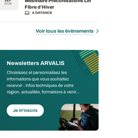
Webinaire Préconisations Lin
SEP
2026
Fibre d'Hiver
A DISTANCE
Voir tous les évènements
Newsletters ARVALIS
Choisissez et personnalisez les
informations que vous souhaitez
recevoir : infos techniques de votre
région, actualités, formations à venir...
Je m'inscris