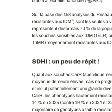
stable à l’échelle nationale (
figure
1
).
Sur la base des 158 analyses du Réseau
1
résistantes aux IDM
) sont les seules à 
représentent désormais 70 % de la popul
les souches sensibles aux IDM (TriLR) o
TriMR (moyennement résistantes aux IDM
SDHI : un peu de répit !
Quant aux souches CarR (spécifiquemen
moyenne demeure élevée mais ne progr
et inclut potentiellement une grande div
CarR, les phénotypes hautement résista
14 % en 2025 (contre 19 % en 2024 et 2
majoritaire de génotypes à faible résist