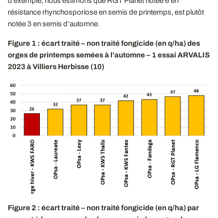
d’exemple, nous estimons que RGT Planet notée 6 en
résistance rhynchosporiose en semis de printemps, est plutôt
notée 3 en semis d’automne.
Figure 1 : écart traité – non traité fongicide (en q/ha) des
orges de printemps semées à l’automne – 1 essai ARVALIS
2023 à Villiers Herbisse (10)
Figure 2 : écart traité – non traité fongicide (en q/ha) par