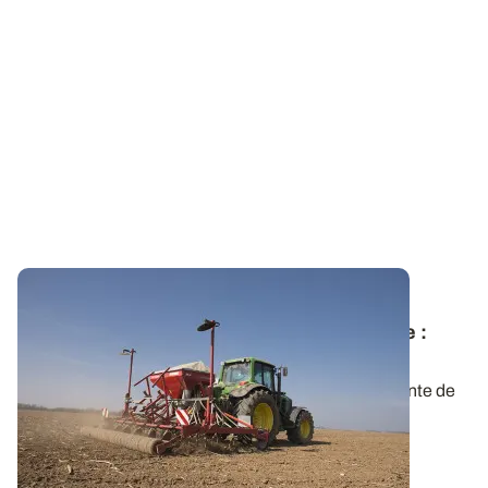
CENTRE / ILE-DE-FRANCE
Semis des orges de printemps à l’automne
:
attendre début novembre
Si le semis d’orges de printemps à l’automne présente de
nombreux avantages, il est...
22 OCT. 2022