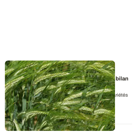
BOURGOGNE-FRANCHE-COMTÉ
Orges de printemps semées à l’automne
: bilan
de 6
ans d’essais en Plaine de Dijon
Sans vouloir extrapoler pour l’instant à toutes les variétés
d’orges de printemps, RGT...
01 SEPT. 2022