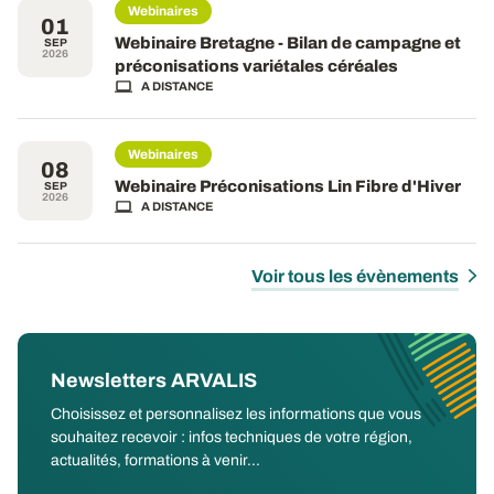
Webinaires
01
Webinaire Bretagne - Bilan de campagne et
SEP
2026
préconisations variétales céréales
A DISTANCE
Webinaires
08
Webinaire Préconisations Lin Fibre d'Hiver
SEP
2026
A DISTANCE
Voir tous les évènements
Newsletters ARVALIS
Choisissez et personnalisez les informations que vous
souhaitez recevoir : infos techniques de votre région,
actualités, formations à venir...