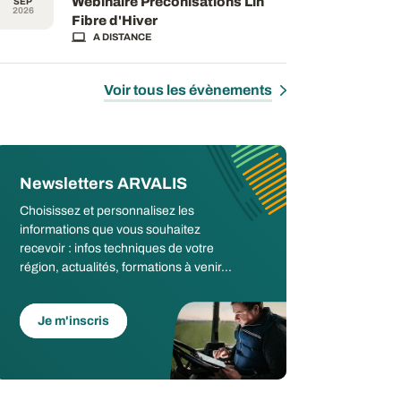
Webinaire Préconisations Lin
SEP
2026
Fibre d'Hiver
A DISTANCE
Voir tous les évènements
Newsletters ARVALIS
Choisissez et personnalisez les
informations que vous souhaitez
recevoir : infos techniques de votre
région, actualités, formations à venir...
Je m'inscris