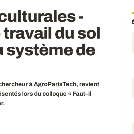
ulturales -
travail du sol
du système de
chercheur à AgroParisTech, revient
résentés lors du colloque « Faut–il
r.