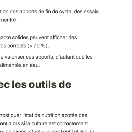
ation des apports de fin de cycle, des essais
 montré :
zote solides peuvent afficher des
très corrects (> 70 %),
 valoriser ces apports, d’autant que les
alimentés en eau.
c les outils de
ostiquer l’état de nutrition azotée des
ent alors si la culture est correctement
en excès. Quel que soit l’outil utilisé, le