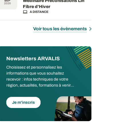
Webinaire Préconisations Lin
SEP
2026
Fibre d'Hiver
A DISTANCE
Voir tous les évènements
Newsletters ARVALIS
Choisissez et personnalisez les
informations que vous souhaitez
recevoir : infos techniques de votre
région, actualités, formations à venir...
Je m'inscris