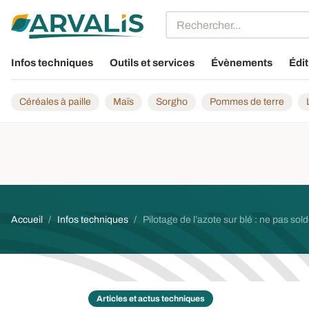
Aller au contenu principal
Infos techniques
Outils et services
Évènements
Édit
Céréales à paille
Maïs
Sorgho
Pommes de terre
Fil d'Ariane
Accueil
Infos techniques
Pilotage de l’azote sur blé : ne pas sold
Articles et actus techniques