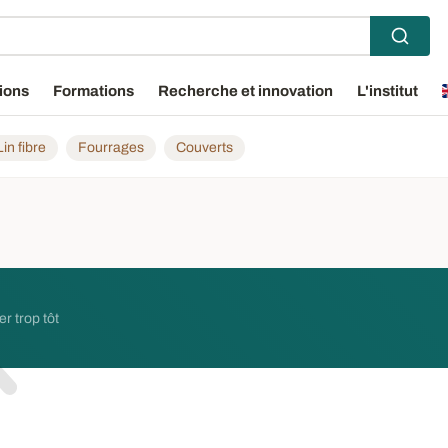
ions
Formations
Recherche et innovation
L'institut
Lin fibre
Fourrages
Couverts
er trop tôt