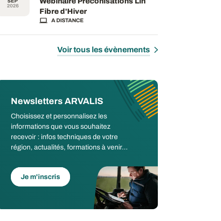
Webinaire Préconisations Lin
SEP
2026
Fibre d'Hiver
A DISTANCE
Voir tous les évènements
Newsletters ARVALIS
Choisissez et personnalisez les
informations que vous souhaitez
recevoir : infos techniques de votre
région, actualités, formations à venir...
Je m'inscris