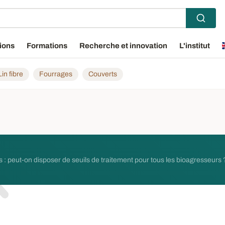
ions
Formations
Recherche et innovation
L'institut
Lin fibre
Fourrages
Couverts
 : peut-on disposer de seuils de traitement pour tous les bioagresseurs 