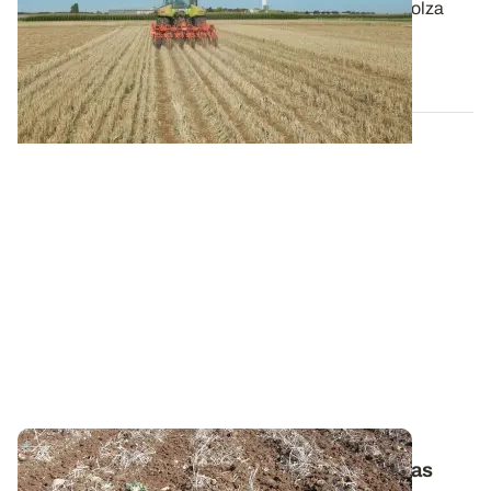
Le strip-till peut s’envisager en vue d’implanter un colza
sous réserve de respecter...
08 AOÛT 2018
Préparation du sol - Strip-till
: n’attendez pas