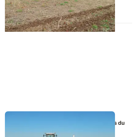
passe par le respect de...
29 MARS 2018
Préparation du sol - Strip-till avant le semis du
colza
: les bons réglages