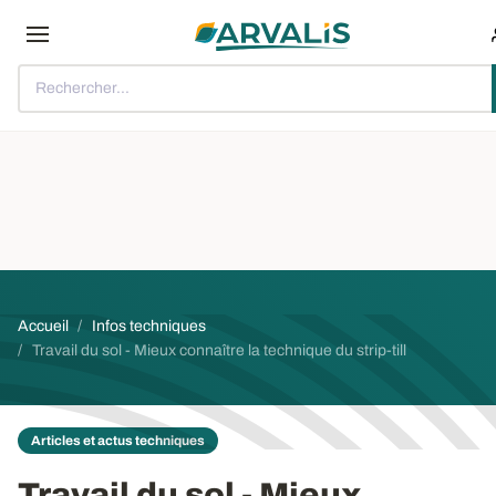
Aller au contenu principal
Rechercher...
Fil d'Ariane
Accueil
Infos techniques
Travail du sol - Mieux connaître la technique du strip-till
Articles et actus techniques
Travail du sol - Mieux