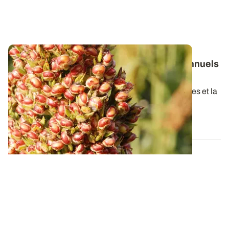
Sorgho grain
: les résultats 2023 et pluriannuels
des essais variétés
La précocité, la régularité de rendement entre années et la
tenue de tige sont des...
01 FÉVR. 2024