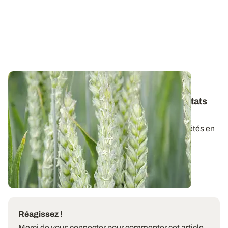
BRETAGNE
Variétés de blé tendre : les premiers résultats
2026
Retrouvez la synthèse provisoire des résultats variétés en
blé tendre pour la récolte 2026...
07 AOÛT 2026
Réagissez !
Merci de vous connecter pour commenter cet article.