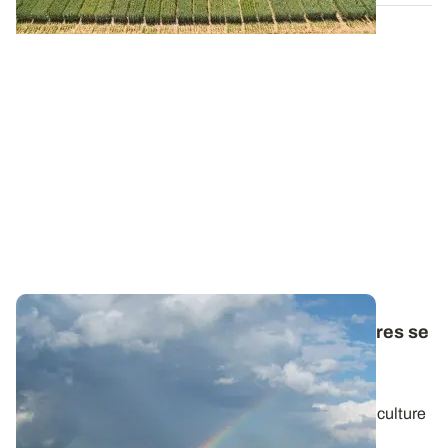
Dossier spécial COP21 : les grandes cultures se
mobilisent pour faire face au changement
climatique
À la fois coupable, victime et planche de salut, l’agriculture
tient une place singulière...