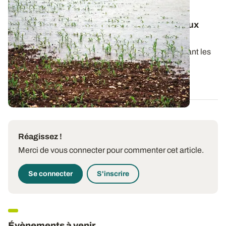
Ce mois-ci dans Perspectives Agricoles :
quelles stratégies mettre en œuvre face aux
aléas météorologiques ?
Les phénomènes climatiques exceptionnels affectant les
cultures sont plus fréquents et...
28 FÉVR. 2018
Réagissez !
Merci de vous connecter pour commenter cet article.
Se connecter
S'inscrire
Évènements à venir