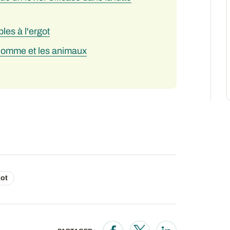
les à l'ergot
l'Homme et les animaux
got