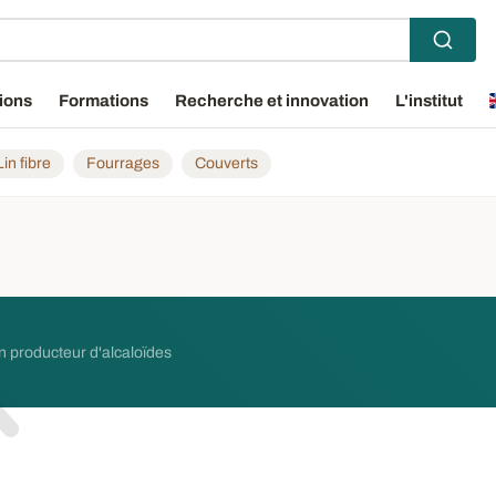
ions
Formations
Recherche et innovation
L'institut
Lin fibre
Fourrages
Couverts
n producteur d'alcaloïdes