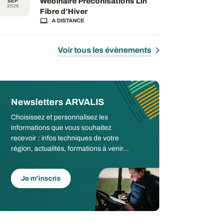
Webinaire Préconisations Lin
SEP
2026
Fibre d'Hiver
A DISTANCE
Voir tous les évènements
Newsletters ARVALIS
Choisissez et personnalisez les
informations que vous souhaitez
recevoir : infos techniques de votre
région, actualités, formations à venir...
Je m'inscris