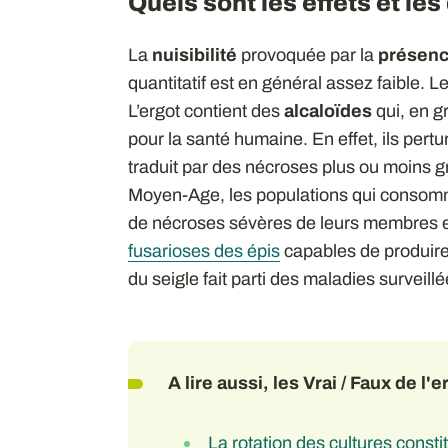
Quels sont les effets et l
La
nuisibilité
provoquée par la
présenc
quantitatif est en général assez faible. Le
L’ergot contient des
alcaloïdes
qui, en 
pour la santé humaine. En effet, ils pertu
traduit par des nécroses plus ou moins g
Moyen-Age, les populations qui consomma
de nécroses sévères de leurs membres et 
fusarioses des épis
capables de produir
du seigle fait parti des maladies surveillé
A lire aussi, les Vrai / Faux de l'e
La rotation des cultures constit