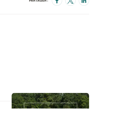
PARTAGER :
Opens in a new window
Opens in a new wind
Opens in a new