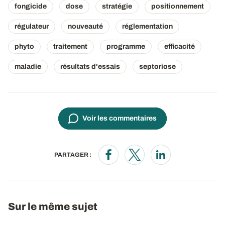
fongicide
dose
stratégie
positionnement
régulateur
nouveauté
réglementation
phyto
traitement
programme
efficacité
maladie
résultats d'essais
septoriose
Voir les commentaires
PARTAGER :
Opens in a new window
Opens in a new window
Opens in a new wi
Sur le même sujet