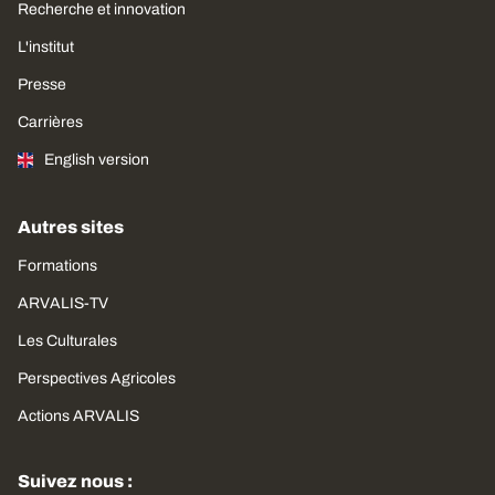
Recherche et innovation
L'institut
Presse
Carrières
English version
Autres sites
Formations
ARVALIS-TV
Les Culturales
Perspectives Agricoles
Actions ARVALIS
Suivez nous :