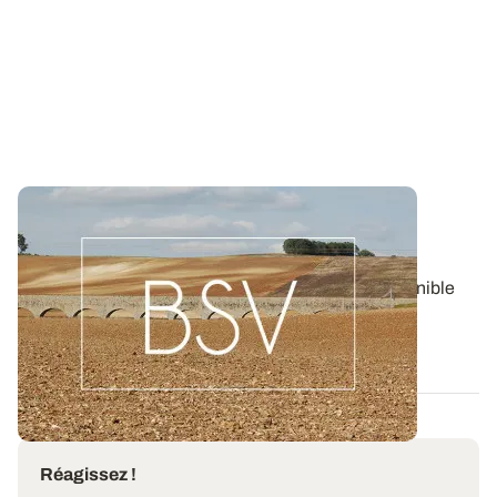
Bulletin de santé du Végétal - Bourgogne-
Franche-Comté : Grandes Cultures
Aujourd'hui, le BSV Grandes Cultures n°8 est disponible
pour la région BOURGOGNE-FRANCHE...
06 AOÛT 2026
Réagissez !