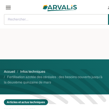
Aller au contenu principal
Rechercher...
Fil d'Ariane
Accueil
Infos techniques
Fertilisation azotée des céréales : des besoins couverts jusqu’à
la deuxième quinzaine de mars
Articles et actus techniques