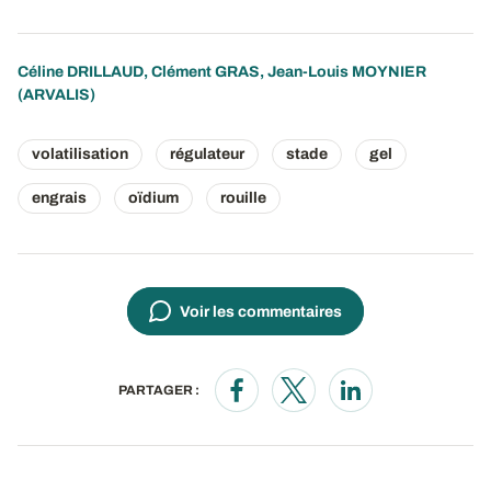
Céline DRILLAUD
,
Clément GRAS
,
Jean-Louis MOYNIER
(ARVALIS)
volatilisation
régulateur
stade
gel
engrais
oïdium
rouille
Voir les commentaires
PARTAGER :
Opens in a new window
Opens in a new window
Opens in a new wi