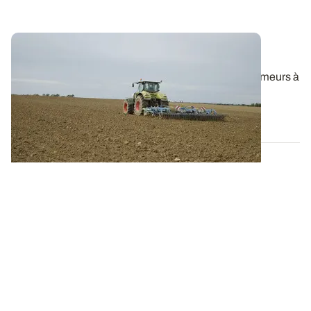
Faux-semis : choisir le bon outil
Herses de déchaumage, bêches roulantes, déchaumeurs à
disques indépendants, cultivateurs...
11 AOÛT 2025