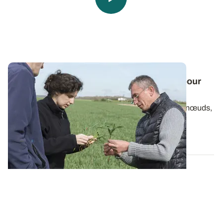
Vidéo - Reconnaître les stades optimaux pour
traiter
Les céréales à paille vont bientôt arriver au stade 2 nœuds,
stade-clé dans la protection...
11 AVR. 2019