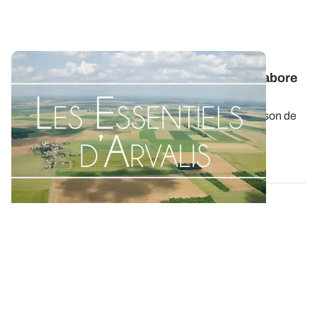
Les Essentiels d’ARVALIS
- Comment s’élabore
le rendement des céréales à paille ?
Le rendement des céréales à paille est la combinaison de
plusieurs composantes : densité...
09 JUIN 2022