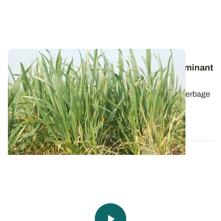
Stade épi 1 cm du blé : un marqueur déterminant
à savoir repérer
Fertilisation azotée, régulateur de croissance, désherbage
de rattrapage, fongicide… Le...
13 MARS 2025