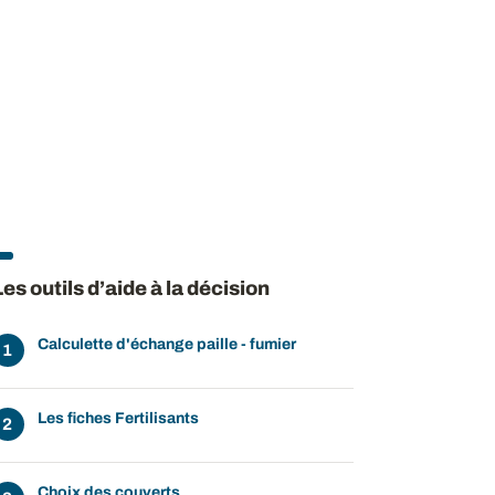
ow
 window
Les outils d’aide à la décision
Calculette d'échange paille - fumier
Les fiches Fertilisants
Choix des couverts