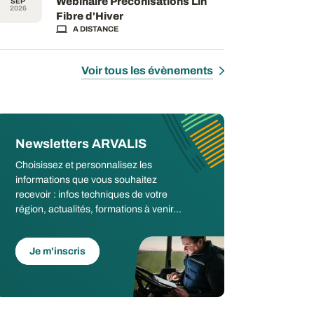
Webinaire Préconisations Lin
SEP
2026
Fibre d'Hiver
A DISTANCE
Voir tous les évènements
Newsletters ARVALIS
Choisissez et personnalisez les
informations que vous souhaitez
recevoir : infos techniques de votre
région, actualités, formations à venir...
Je m'inscris