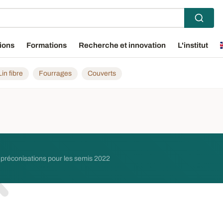
ions
Formations
Recherche et innovation
L'institut
Lin fibre
Fourrages
Couverts
s préconisations pour les semis 2022