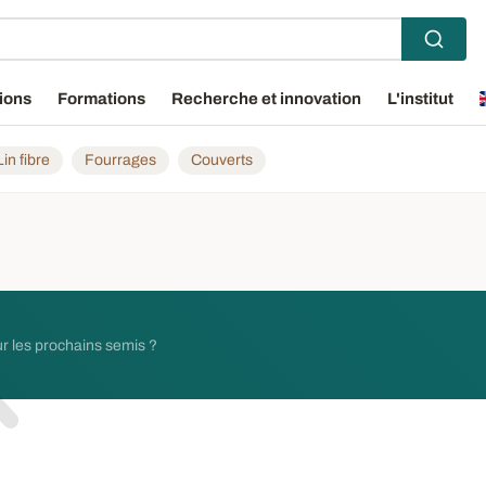
ions
Formations
Recherche et innovation
L'institut
Lin fibre
Fourrages
Couverts
our les prochains semis ?