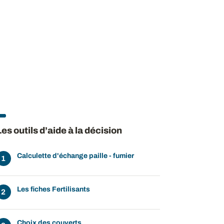
ow
 window
Les outils d’aide à la décision
Calculette d'échange paille - fumier
Les fiches Fertilisants
Choix des couverts