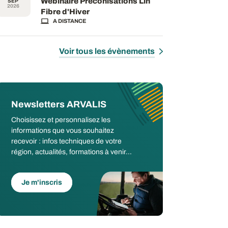
Webinaire Préconisations Lin
SEP
2026
Fibre d'Hiver
A DISTANCE
Voir tous les évènements
Newsletters ARVALIS
Choisissez et personnalisez les
informations que vous souhaitez
recevoir : infos techniques de votre
région, actualités, formations à venir...
Je m'inscris