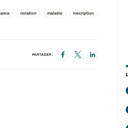
tance
notation
maladie
inscription
PARTAGER :
Opens in a new window
Opens in a new wind
Opens in a new