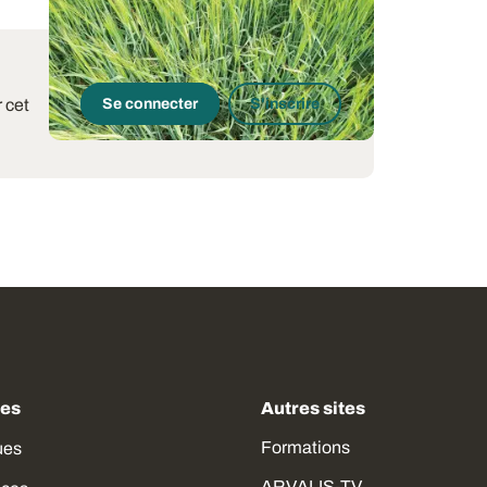
 cet
Se connecter
S'inscrire
des
Autres sites
Formations
ues
ARVALIS-TV