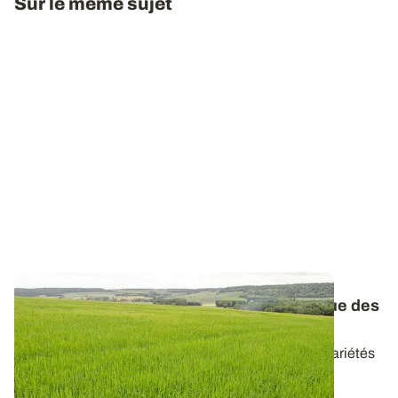
Sur le même sujet
Orges d’hiver et de printemps : le catalogue des
variétés réactualisé
Retrouvez les caractéristiques de l’ensemble des variétés
d’orges disponibles en 2026...