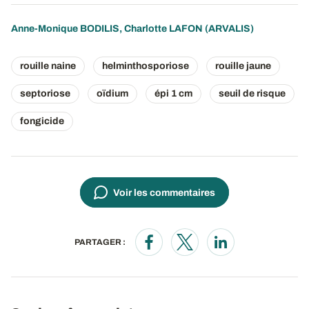
Anne-Monique BODILIS
,
Charlotte LAFON
(ARVALIS)
rouille naine
helminthosporiose
rouille jaune
septoriose
oïdium
épi 1 cm
seuil de risque
fongicide
Voir les commentaires
PARTAGER :
Opens in a new window
Opens in a new window
Opens in a new wi